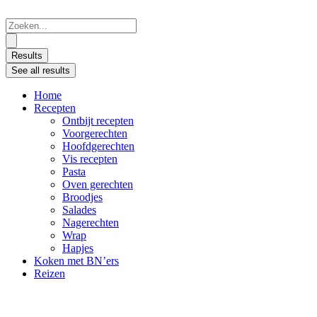
Ga
naar
Search
de
...
inhoud
Results
See all results
Home
Recepten
Ontbijt recepten
Voorgerechten
Hoofdgerechten
Vis recepten
Pasta
Oven gerechten
Broodjes
Salades
Nagerechten
Wrap
Hapjes
Koken met BN’ers
Reizen