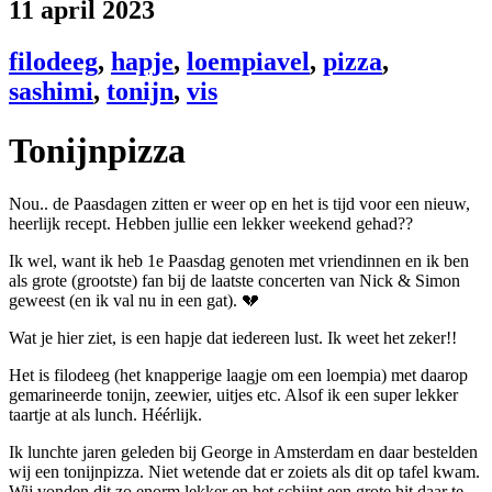
11 april 2023
filodeeg
,
hapje
,
loempiavel
,
pizza
,
sashimi
,
tonijn
,
vis
Tonijnpizza
Nou.. de Paasdagen zitten er weer op en het is tijd voor een nieuw,
heerlijk recept. Hebben jullie een lekker weekend gehad??
Ik wel, want ik heb 1e Paasdag genoten met vriendinnen en ik ben
als grote (grootste) fan bij de laatste concerten van Nick & Simon
geweest (en ik val nu in een gat). 💔
Wat je hier ziet, is een hapje dat iedereen lust. Ik weet het zeker!!
Het is filodeeg (het knapperige laagje om een loempia) met daarop
gemarineerde tonijn, zeewier, uitjes etc. Alsof ik een super lekker
taartje at als lunch. Héérlijk.
Ik lunchte jaren geleden bij George in Amsterdam en daar bestelden
wij een tonijnpizza. Niet wetende dat er zoiets als dit op tafel kwam.
Wij vonden dit zo enorm lekker en het schijnt een grote hit daar te