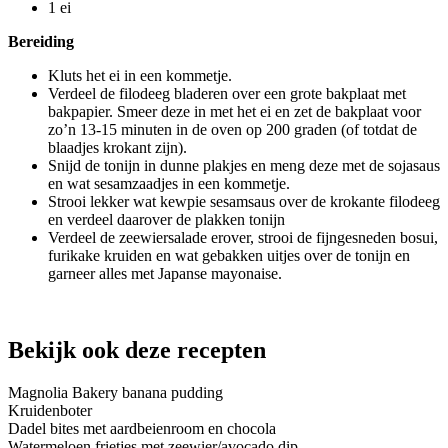
1 ei
Bereiding
Kluts het ei in een kommetje.
Verdeel de filodeeg bladeren over een grote bakplaat met
bakpapier. Smeer deze in met het ei en zet de bakplaat voor
zo’n 13-15 minuten in de oven op 200 graden (of totdat de
blaadjes krokant zijn).
Snijd de tonijn in dunne plakjes en meng deze met de sojasaus
en wat sesamzaadjes in een kommetje.
Strooi lekker wat kewpie sesamsaus over de krokante filodeeg
en verdeel daarover de plakken tonijn
Verdeel de zeewiersalade erover, strooi de fijngesneden bosui,
furikake kruiden en wat gebakken uitjes over de tonijn en
garneer alles met Japanse mayonaise.
Bekijk ook deze recepten
Magnolia Bakery banana pudding
Kruidenboter
Dadel bites met aardbeienroom en chocola
Watermeloen frietjes met zeewier/avocado dip